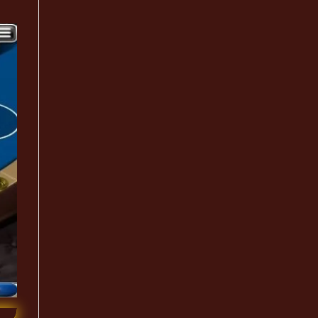
Giải
Trí