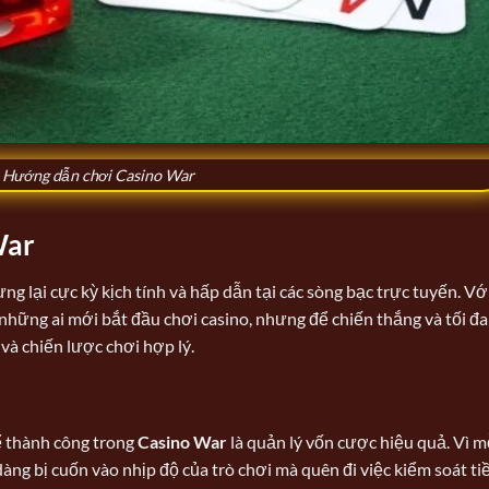
Hướng dẫn chơi Casino War
War
ng lại cực kỳ kịch tính và hấp dẫn tại các sòng bạc trực tuyến. Vớ
 những ai mới bắt đầu chơi casino, nhưng để chiến thắng và tối đa
và chiến lược chơi hợp lý.
ể thành công trong
Casino War
là quản lý vốn cược hiệu quả. Vì m
dàng bị cuốn vào nhịp độ của trò chơi mà quên đi việc kiểm soát ti