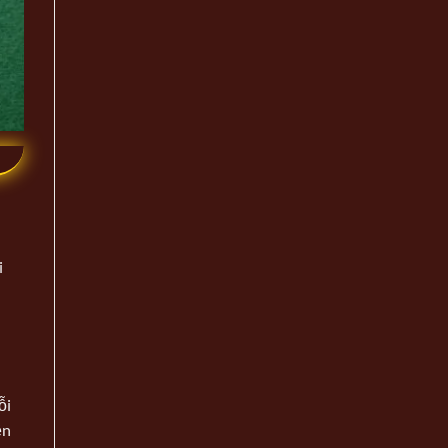
i
ỗi
ền