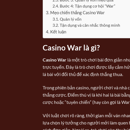
Bước 4: Tận dụng cơ hội “War”
Mẹo chiến thắng Casino War
Quản lý vốn
Tận dụng và cân nhắc thông minh
Kết luận
Casino War là gì?
Casino War
là một trò chơi bài đơn giản nh
trực tuyến. Đây là trò chơi được lấy cảm hứ
lá bài với đối thủ để xác định thắng thua.
Trong phiên bản casino, người chơi và nhà cái
thắng cược. Điểm thú vị là khi hai lá bài bằ
cược hoặc “tuyên chiến” (hay còn gọi là War)
Với luật chơi rõ ràng, thời gian mỗi ván nh
lựa chọn lý tưởng cho người mới làm quen 
cách đơn giản. Ngoài ra, trò chơi còn thu hú