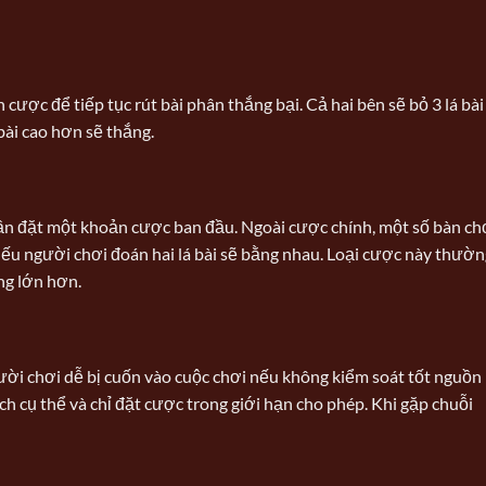
cược để tiếp tục rút bài phân thắng bại. Cả hai bên sẽ bỏ 3 lá bài
 bài cao hơn sẽ thắng.
 cần đặt một khoản cược ban đầu. Ngoài cược chính, một số bàn ch
ếu người chơi đoán hai lá bài sẽ bằng nhau. Loại cược này thườn
ng lớn hơn.
ời chơi dễ bị cuốn vào cuộc chơi nếu không kiểm soát tốt nguồn
ch cụ thể và chỉ đặt cược trong giới hạn cho phép. Khi gặp chuỗi