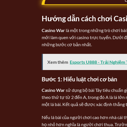
C
Hướng dẫn cách chơi Cas
Casino War
là một trong những trò chơi bài
mới làm quen với casino trực tuyến. Dưới đ
những bước cơ bản nhất.
Xem thêm
Esports U888 - Trải Nghiệm
Bước 1: Hiểu luật chơi cơ bản
Casino War
sử dụng bộ bài Tây tiêu chuẩn gồm
theo thứ tự từ 2 đến A, trong đó A là lá lớn
một lá bài. Kết quả sẽ được xác định thắng 
Nếu lá bài của người chơi cao hơn nhà cái t
họ nhỏ hơn nghĩa là người chơi thua. Trường 