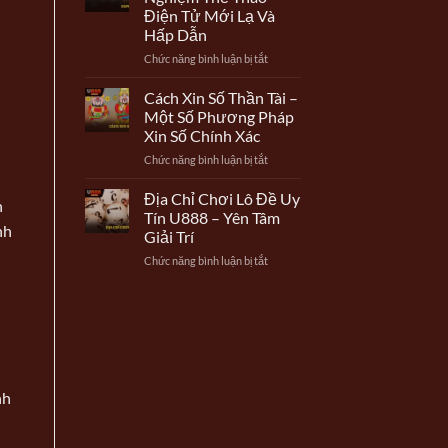
Quyết
Mắn
Điện Tử Mới Lạ Và
Đỉnh
Trong
Hấp Dẫn
Cao
Số
Đề
ở
Chức năng bình luận bị tắt
–
Esports
Hướng
U888
Cách Xin Số Thần Tài –
Dẫn
–
Một Số Phương Pháp
Cách
Trải
Xin Số Chính Xác
Thức
Nghiệm
Hiệu
ở
Chức năng bình luận bị tắt
Thể
Quả
Cách
Thao
Xin
Điện
Địa Chỉ Chơi Lô Đề Uy
n
Số
Tử
Tín U888 – Yên Tâm
Thần
Mới
nh
Giải Trí
Tài
Lạ
ở
Chức năng bình luận bị tắt
–
Và
Địa
Một
Hấp
Chỉ
Số
Dẫn
Chơi
Phương
Lô
Pháp
Đề
Xin
Uy
Số
Tín
Chính
nh
U888
Xác
–
Yên
Tâm